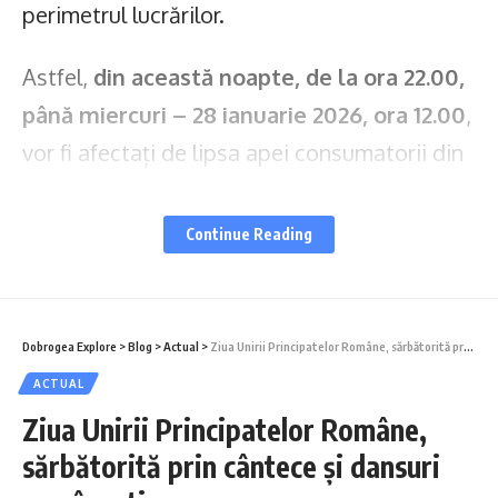
perimetrul lucrărilor.
Astfel,
din această noapte, de la ora 22.00,
până miercuri – 28 ianuarie 2026, ora 12.00
,
vor fi afectați de lipsa apei consumatorii din
zonele:
Continue Reading
Bulevardul Aurel Vlaicu, tronsonul cuprins
între strada Caraiman și Șoseaua Mangaliei
(Doraly Mall)
;
Dobrogea Explore
>
Blog
>
Actual
>
Ziua Unirii Principatelor Române, sărbătorită prin cântece și dansuri românești
Aleea Câmpinei – Intrarea Câmpinei, zona
ACTUAL
delimitată de Strada Liliacului și
Ziua Unirii Principatelor Române,
Prelungirea Caraiman
;
sărbătorită prin cântece și dansuri
Punctele termice 188 și 195
.