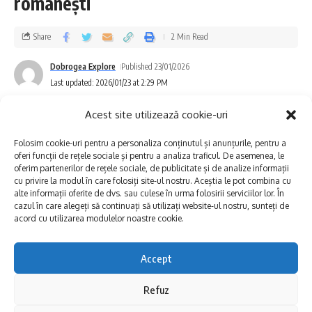
românești
„
Rugăm abonații afectați să-și asigure
Share
2 Min Read
rezerva minimă necesară de apă pentru
Dobrogea Explore
Published 23/01/2026
consum și uz casnic în perioada întreruperii
Last updated: 2026/01/23 at 2:29 PM
furnizării apei.
Acest site utilizează cookie-uri
Folosim cookie-uri pentru a personaliza conținutul și anunțurile, pentru a
Atragem atenția consumatorilor că, după
oferi funcții de rețele sociale și pentru a analiza traficul. De asemenea, le
oferim partenerilor de rețele sociale, de publicitate și de analize informații
reluarea furnizării, apa poate prezenta
cu privire la modul în care folosiți site-ul nostru. Aceștia le pot combina cu
modificări temporare, cum ar fi turbiditatea
alte informații oferite de dvs. sau culese în urma folosirii serviciilor lor. În
cazul în care alegeți să continuați să utilizați website-ul nostru, sunteți de
sau culoarea. Recomandăm utilizarea
acord cu utilizarea modulelor noastre cookie.
acesteia doar în scopuri menajere, până la
Accept
limpezirea completă.
Refuz
Ansamblul Folcloric Profesionist
Vă mulțumim pentru înțelegere și ne cerem