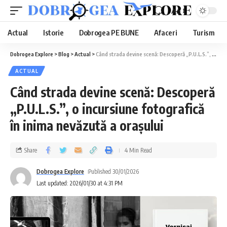
Aa
Actual
Istorie
Dobrogea PE BUNE
Afaceri
Turism
Dobrogea Explore
>
Blog
>
Actual
>
Când strada devine scenă: Descoperă „P.U.L.S.”, o incursiune fotografică în inima nevăzută a orașului
ACTUAL
Când strada devine scenă: Descoperă
„P.U.L.S.”, o incursiune fotografică
în inima nevăzută a orașului
Share
4 Min Read
Dobrogea Explore
Published 30/01/2026
Last updated: 2026/01/30 at 4:31 PM