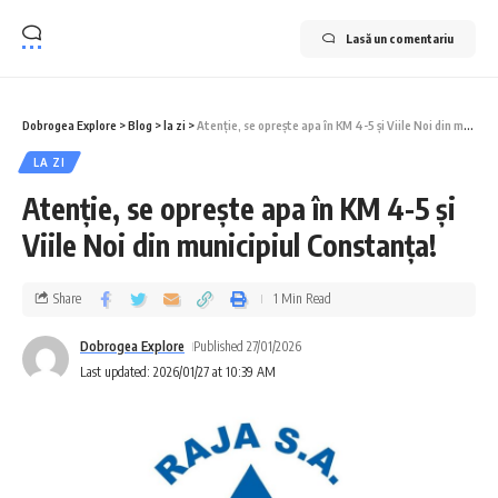
Lasă un comentariu
Dobrogea Explore
>
Blog
>
la zi
>
Atenție, se oprește apa în KM 4-5 și Viile Noi din municipiul Constanța!
LA ZI
Atenție, se oprește apa în KM 4-5 și
Viile Noi din municipiul Constanța!
Share
1 Min Read
Dobrogea Explore
Published 27/01/2026
Last updated: 2026/01/27 at 10:39 AM