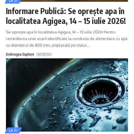
LA ZI
Informare Publică: Se oprește apa în
localitatea Agigea, 14 – 15 iulie 2026!
Se oprește apa în localitatea Agigea, 14 – 15 iulie 2026! Pentru
remedierea unei avarii identificate la conducta de alimentare cu apă
cu diametrul de 800 mm, amplasată pe malul
…
Dobrogea Explore
13/07/2026
LA ZI