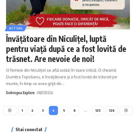
ACTUAL
Învățătoare din Niculițel, luptă
pentru viață după ce a fost lovită de
trăsnet. Are nevoie de noi!
O femeie din Niculițel se află astăzi în stare critică. O cheamă
Dumitra Topolianu, e învățătoare și a fost lovită de trăsnet pe
munte, în timp ce avea grijă de
…
Dobrogea Explore
08/07/2026
1
2
3
4
5
6
…
125
126
Stai conectat