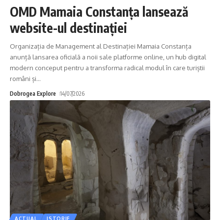
OMD Mamaia Constanța lansează
website-ul destinației
Organizația de Management al Destinației Mamaia Constanța
anunță lansarea oficială a noii sale platforme online, un hub digital
modern conceput pentru a transforma radical modul în care turiștii
români și
…
Dobrogea Explore
14/07/2026
ACTUAL
ISTORIE