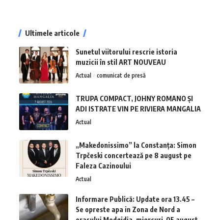
Ultimele articole
Sunetul viitorului rescrie istoria
muzicii în stil ART NOUVEAU
Actual
comunicat de presă
TRUPA COMPACT, JOHNY ROMANO ȘI
ADI ISTRATE VIN PE RIVIERA MANGALIA
Actual
„Makedonissimo” la Constanța: Simon
Trpčeski concertează pe 8 august pe
Faleza Cazinoului
Actual
Informare Publică: Update ora 13.45 –
Se opreste apa in Zona de Nord a
orasului Medgidia, miercuri-05 august