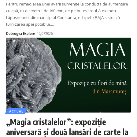
Pentru remedierea unei avarii survenite la conducta de alimentare
cu apă, cu diametrul de 160 mm, de pe bulevardul Alexandru
Lăpușneanu, din municipiul Constanța, echipele RAJA sistează
furnizarea apei potabile,
…
Dobrogea Explore
16/07/2026
ACTUAL
„Magia cristalelor”: expoziție
aniversară și două lansări de carte la