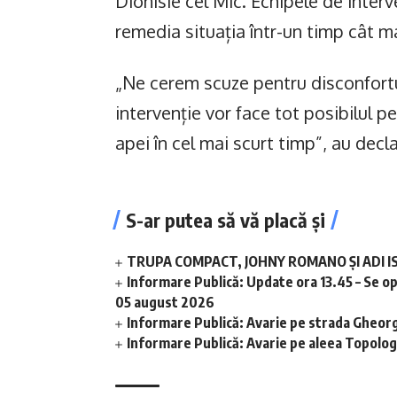
Dionisie cel Mic. Echipele de interv
remedia situația într-un timp cât ma
„Ne cerem scuze pentru disconfortu
intervenție vor face tot posibilul pen
apei în cel mai scurt timp”, au declar
S-ar putea să vă placă și
TRUPA COMPACT, JOHNY ROMANO ȘI ADI I
Informare Publică: Update ora 13.45 – Se o
05 august 2026
Informare Publică: Avarie pe strada Gheor
Informare Publică: Avarie pe aleea Topolog