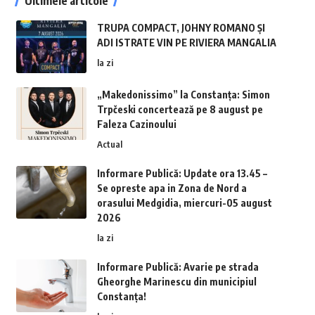
Ultimele articole
TRUPA COMPACT, JOHNY ROMANO ȘI
ADI ISTRATE VIN PE RIVIERA MANGALIA
la zi
„Makedonissimo” la Constanța: Simon
Trpčeski concertează pe 8 august pe
Faleza Cazinoului
Actual
Informare Publică: Update ora 13.45 –
Se opreste apa in Zona de Nord a
orasului Medgidia, miercuri-05 august
2026
la zi
Informare Publică: Avarie pe strada
Gheorghe Marinescu din municipiul
Constanța!