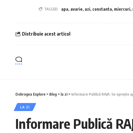
TAGGED:
apa
,
avarie
,
azi
,
constanta
,
miercuri
,
Distribuie acest articol
Dobrogea Explore
>
Blog
>
la zi
>
Informare Publică RAJA: Se oprește a
LA ZI
Informare Publică RAJ