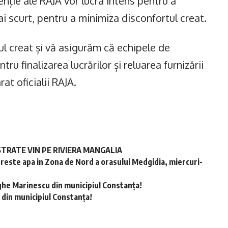
enție ale RAJA vor lucra intens pentru a
i scurt, pentru a minimiza disconfortul creat.
l creat și vă asigurăm că echipele de
tru finalizarea lucrărilor și reluarea furnizării
at oficialii RAJA.
STRATE VIN PE RIVIERA MANGALIA
preste apa in Zona de Nord a orasului Medgidia, miercuri-
ghe Marinescu din municipiul Constanța!
 din municipiul Constanța!