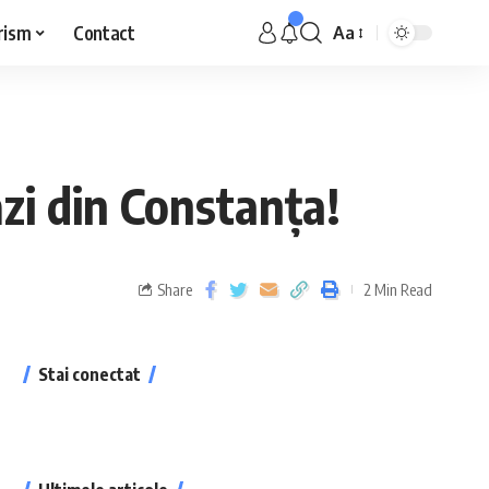
rism
Contact
Aa
zi din Constanța!
Share
2 Min Read
Stai conectat