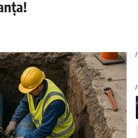
anța!