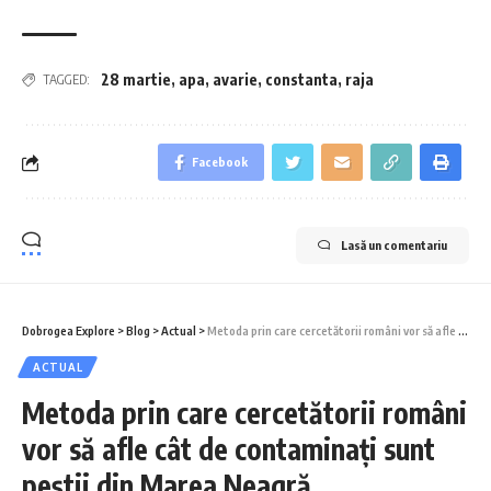
28 martie
,
apa
,
avarie
,
constanta
,
raja
TAGGED:
Facebook
Lasă un comentariu
Dobrogea Explore
>
Blog
>
Actual
>
Metoda prin care cercetătorii români vor să afle cât de contaminați sunt peștii din Marea Neagră
ACTUAL
Metoda prin care cercetătorii români
vor să afle cât de contaminați sunt
peștii din Marea Neagră