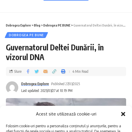
grele
Otoliții, captatori de informații ale mediului
Dobrogea Explore
>
Blog
>
Dobrogea PE BUNE
>
Guvernatorul Deltei Dunării, în vizorul DNA
acvatic.
DOBROGEA PE BUNE
Guvernatorul Deltei Dunării, în
Institutul National de Cercetare-Dezvoltare
vizorul DNA
Marină „Grigore Antipa deține o colecție
unică în țară, formată din peste 2.000 de
Share
4 Min Read
perechi de otoliți prelevați de la speciile de
Dobrogea Explore
Published 27/03/2025
pești din Marea Neagră. Această colecție
Last updated: 2025/03/27 at 10:19 PM
reprezintă o resursă valoroasă, esențială
pentru studiul și gestionarea durabilă a
Acest site utilizează cookie-uri
resurselor piscicole din zonă.
Folosim cookie-uri pentru a personaliza conținutul și anunțurile, pentru a
oferi funcții de rețele sociale și pentru a analiza traficul. De asemenea, le