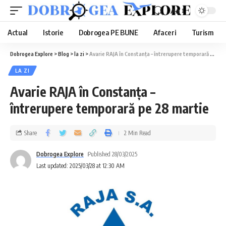
Aa
Actual
Istorie
Dobrogea PE BUNE
Afaceri
Turism
Dobrogea Explore
>
Blog
>
la zi
>
Avarie RAJA în Constanța – întrerupere temporară pe 28 martie
LA ZI
Avarie RAJA în Constanța –
întrerupere temporară pe 28 martie
Share
2 Min Read
Dobrogea Explore
Published 28/03/2025
Last updated: 2025/03/28 at 12:30 AM