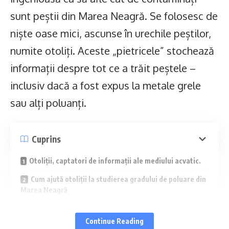
sunt peștii din Marea Neagră. Se folosesc de
niște oase mici, ascunse în urechile peștilor,
numite otoliți. Aceste „pietricele” stochează
informații despre tot ce a trăit peștele –
inclusiv dacă a fost expus la metale grele
sau alți poluanți.
Cuprins
Otoliții, captatori de informații ale mediului acvatic.
Cum ajută otoliții la studierea gradului de poluare din
Marea Neagră
Utilizarea otoliților în protejarea resurselor piscicole
Continue Reading
Pericolul consumului de pesti contaminați cu metale