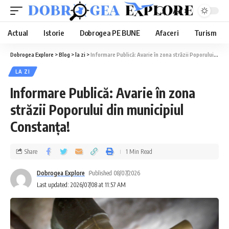
Aa
Actual
Istorie
Dobrogea PE BUNE
Afaceri
Turism
Dobrogea Explore
>
Blog
>
la zi
>
Informare Publică: Avarie în zona străzii Poporului din municipiul Constanța!
LA ZI
Informare Publică: Avarie în zona
străzii Poporului din municipiul
Constanța!
Share
1 Min Read
Dobrogea Explore
Published 08/07/2026
Last updated: 2026/07/08 at 11:57 AM