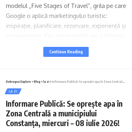
modelul „Five Stages of Travel”, grila pe care
Google o aplică marketingului turistic:
inspirație, planificare, rezervare, experiență și
recomandare. Fiecare moment are o intenție
(ce gândește oaspetele), și o acțiune (ce face
Continue Reading
oaspetele). Nu încerca să le faci pe toate
deodată. Alege momentul la care pierzi cei
mai mulți oaspeți și începe de acolo. Reține
Dobrogea Explore
>
Blog
>
la zi
>
Informare Publică: Se oprește apa în Zona Centrală a municipiului Constanța, miercuri – 08 iulie 2026!
binomul: vara lucrează pentru Mamaia, cu
LA ZI
plaja, distracția și evenimentele, iar restul
Informare Publică: Se oprește apa în
anului lucrează pentru Constanța, cu orașul
Zona Centrală a municipiului
vechi, Cazinoul, portul și gastronomia.
Constanța, miercuri – 08 iulie 2026!