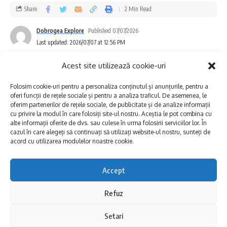
Share
2 Min Read
Dobrogea Explore
Published 07/07/2026
Last updated: 2026/07/07 at 12:56 PM
Acest site utilizează cookie-uri
Folosim cookie-uri pentru a personaliza conținutul și anunțurile, pentru a
Într-o piață dinamică și plină de provocări
oferi funcții de rețele sociale și pentru a analiza traficul. De asemenea, le
oferim partenerilor de rețele sociale, de publicitate și de analize informații
economice, noul ghid vine ca un răspuns
cu privire la modul în care folosiți site-ul nostru. Aceștia le pot combina cu
alte informații oferite de dvs. sau culese în urma folosirii serviciilor lor. În
direct la nevoile acute ale operatorilor de
cazul în care alegeți să continuați să utilizați website-ul nostru, sunteți de
acord cu utilizarea modulelor noastre cookie.
restaurante, cafenele și unități de cazare.
Documentul clarifică modalitățile concrete în
Accept
care domeniul HORECA poate atrage mai
Refuz
Se oprește apa în Zona Centrală a
mulți clienți și strategii aplicabile imediat în
municipiului Constanța!
realitatea românească:
Setari