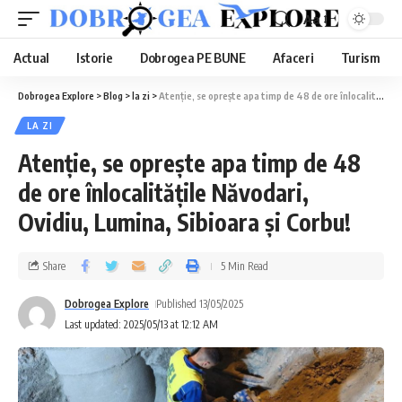
Aa
Actual
Istorie
Dobrogea PE BUNE
Afaceri
Turism
Dobrogea Explore
>
Blog
>
la zi
>
Atenție, se oprește apa timp de 48 de ore înlocalitățile Năvodari, Ovidiu, Lumina, Sibioara și Corbu!
LA ZI
Atenție, se oprește apa timp de 48
de ore înlocalitățile Năvodari,
Ovidiu, Lumina, Sibioara și Corbu!
Share
5 Min Read
Dobrogea Explore
Published 13/05/2025
Last updated: 2025/05/13 at 12:12 AM