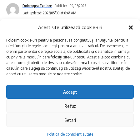
Apele Curate”, o inițiativă lansată în 2019 de
Dobrogea Explore
Published 09/05/2025
Last updated: 2025/05/09 at 8:47 AM
Asociația MaiMultVerde, cu sprijinul Lidl
România.
Acest site utilizează cookie-uri
Folosim cookie-uri pentru a personaliza conținutul și anunțurile, pentru a
oferi funcții de rețele sociale și pentru a analiza traficul. De asemenea, le
SCOPUL? O DELTĂ MAI CURATĂ
oferim partenerilor de rețele sociale, de publicitate și de analize informații
cu privire la modul în care folosiți site-ul nostru. Aceștia le pot combina cu
alte informații oferite de dvs. sau culese în urma folosirii serviciilor lor. În
cazul în care alegeți să continuați să utilizați website-ul nostru, sunteți de
acord cu utilizarea modulelor noastre cookie.
Peisajul spectaculos al Deltei atrage anual
mii de turiști, dar lasă în urmă tone de plastic
Accept
și deșeuri. Apele Dunării aduc și ele tot felul
Refuz
Călătoria începe luni, 12 mai, ora 15:30 – iar
de resturi din amonte. La Sfântu Gheorghe,
punctul de plecare nu este Londra lui Phileas
Setari
acest fenomen devine vizibil: malurile sunt
Fogg, ci Tulcea, la parterul Casei Avramide.
încărcate cu PET-uri, ambalaje și tot ce
Politica de confidentialitate
Aici, Institutul de Cercetări Eco-Muzeale