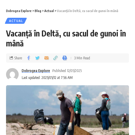
Dobrogea Explore
>
Blog
>
Actual
>
Vacanță în Deltă, cu sacul de gunoi în mână
ACTUAL
Vacanță în Deltă, cu sacul de gunoi în
mână
Share
3 Min Read
Dobrogea Explore
Published 12/05/2025
Last updated: 2025/05/12 at 7:56 AM