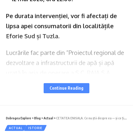
Pe durata intervenției, vor fi afectați de
lipsa apei consumatorii din localitățile
Eforie Sud și Tuzla
.
Lucrările fac parte din ”Proiectul regional de
dezvoltare a infrastructurii de apă și apă
uzată în aria de operare a S.C. RAJA S.A.
Constanța în perioada 2014 – 2020” –
Continue Reading
Contractul de lucrări CL37 “Sistemul
Regional Constanța. Obiectul: Aducțiune
Gospodăria de Apă Constanta Sud – Tuzla –
Dobrogea Explore
>
Blog
>
Actual
>
CETATEA ENISALA. Ce nu știi despre ea — și ce ți s-a spus greșit
Gospodăria de Apa Eforie Sud; Aducțiune
ACTUAL
ISTORIE