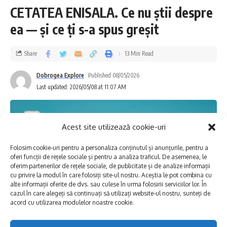
Eforie Sud – Gospodăria de Apă Tatlageac;
CETATEA ENISALA. Ce nu știi despre
Reabilitare Gospodărie de Apă Biruința;
ea — și ce ți s-a spus greșit
Reabilitare Gospodărie de Apă Eforie Sud;
Alimentare cu apă Biruința și Topraisar
Share
13 Min Read
(stație hidrofor)”
.
Valoarea totală a
Dobrogea Explore
Published 08/05/2026
contractului este de aproximativ 222
Last updated: 2026/05/08 at 11:07 AM
milioane lei cu TVA.
Acest site utilizează cookie-uri
Ne cerem scuze pentru disconfortul creat
abonaților, pe care îi asigurăm că echipele de
Folosim cookie-uri pentru a personaliza conținutul și anunțurile, pentru a
oferi funcții de rețele sociale și pentru a analiza traficul. De asemenea, le
intervenție ale constructorului vor face tot
oferim partenerilor de rețele sociale, de publicitate și de analize informații
cu privire la modul în care folosiți site-ul nostru. Aceștia le pot combina cu
posibilul pentru finalizarea intervențiilor și
alte informații oferite de dvs. sau culese în urma folosirii serviciilor lor. În
cazul în care alegeți să continuați să utilizați website-ul nostru, sunteți de
reluarea furnizării apei potabile în cel mai
acord cu utilizarea modulelor noastre cookie.
scurt timp posibil.