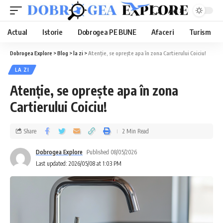
Aa
Actual
Istorie
Dobrogea PE BUNE
Afaceri
Turism
Dobrogea Explore
>
Blog
>
la zi
>
Atenție, se oprește apa în zona Cartierului Coiciu!
LA ZI
Atenție, se oprește apa în zona
Cartierului Coiciu!
Share
2 Min Read
Dobrogea Explore
Published 08/05/2026
Last updated: 2026/05/08 at 1:03 PM