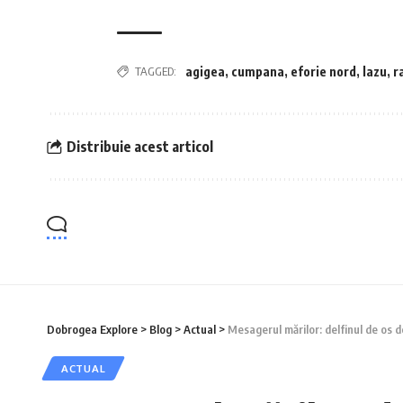
TAGGED:
agigea
,
cumpana
,
eforie nord
,
lazu
,
r
Distribuie acest articol
Dobrogea Explore
>
Blog
>
Actual
>
Mesagerul mărilor: delfinul de os d
ACTUAL