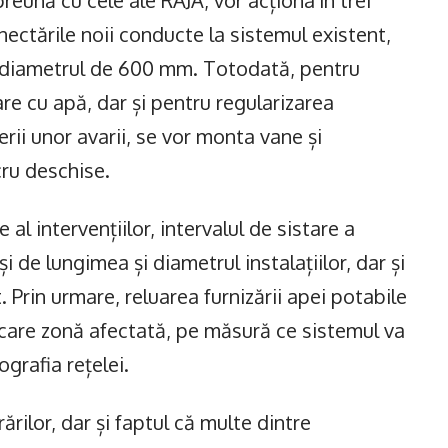
reună cu cele ale RAJA, vor acționa în trei
nectările noii conducte la sistemul existent,
u diametrul de 600 mm. Totodată, pentru
re cu apă, dar și pentru regularizarea
erii unor avarii, se vor monta vane și
cru deschise.
 al intervențiilor, intervalul de sistare a
i de lungimea și diametrul instalațiilor, dar și
 Prin urmare, reluarea furnizării apei potabile
iecare zonă afectată, pe măsură ce sistemul va
ografia rețelei.
rilor, dar și faptul că multe dintre