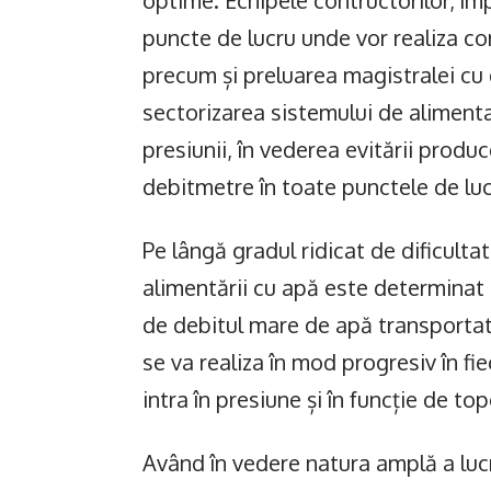
optime. Echipele contructorilor, împ
puncte de lucru unde vor realiza co
precum și preluarea magistralei c
sectorizarea sistemului de alimenta
presiunii, în vederea evitării produc
debitmetre în toate punctele de lu
Pe lângă gradul ridicat de dificultate
alimentării cu apă este determinat ș
de debitul mare de apă transportat.
se va realiza în mod progresiv în f
intra în presiune și în funcție de top
Având în vedere natura amplă a lucră