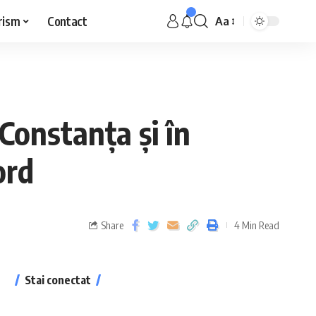
rism
Contact
Aa
Constanța și în
ord
Share
4 Min Read
Stai conectat