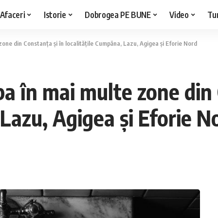
Afaceri
Istorie
Dobrogea PE BUNE
Video
Tu
zone din Constanța și în localitățile Cumpăna, Lazu, Agigea și Eforie Nord
pa în mai multe zone din 
 Lazu, Agigea și Eforie N