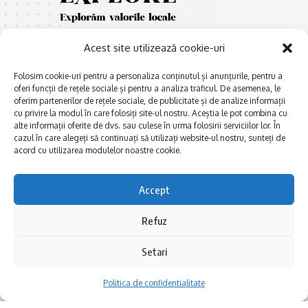
Acest site utilizează cookie-uri
Folosim cookie-uri pentru a personaliza conținutul și anunțurile, pentru a
oferi funcții de rețele sociale și pentru a analiza traficul. De asemenea, le
oferim partenerilor de rețele sociale, de publicitate și de analize informații
cu privire la modul în care folosiți site-ul nostru. Aceștia le pot combina cu
E
Afaceri și meșteșuguri
xplorăm Dobrogea,
alte informații oferite de dvs. sau culese în urma folosirii serviciilor lor. În
Explorăm valorile locale:
cazul în care alegeți să continuați să utilizați website-ul nostru, sunteți de
Actualitate
Deltă, Litoral, cele mai mari
acord cu utilizarea modulelor noastre cookie.
Dobrogea PE BUNE
lacuri, cele mai vechi orașe,
biserici și mănăstiri, cele mai
Istorie și civilizaţie
Accept
multe etnii, CELE MAI
La Drum cu Ada
FRUMOASE POVEȘTI.
Refuz
Haideți în călătorie cu noi!
Politica de confidentialitate
Setari
Follow US
Politica de confidentialitate
Realizat de SMDG.Ro