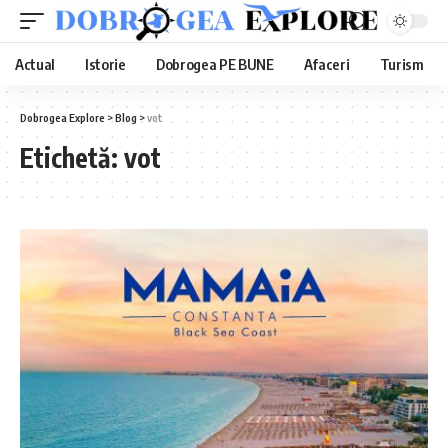
Actual
Istorie
Dobrogea PE BUNE
Afaceri
Turism
Dobrogea Explore
>
Blog
>
vot
Etichetă:
vot