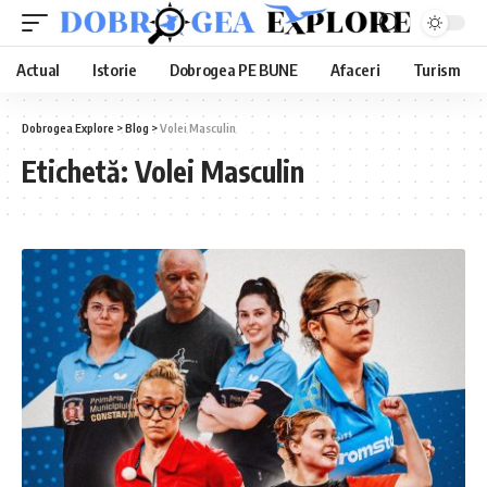
Actual
Istorie
Dobrogea PE BUNE
Afaceri
Turism
Dobrogea Explore
>
Blog
>
Volei Masculin
Etichetă:
Volei Masculin