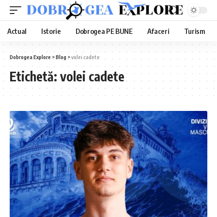
Actual
Istorie
Dobrogea PE BUNE
Afaceri
Turism
Dobrogea Explore
>
Blog
>
volei cadete
Etichetă:
volei cadete