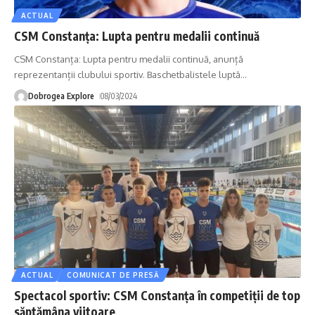
ACTUAL
CSM Constanța: Lupta pentru medalii continuă
CSM Constanța: Lupta pentru medalii continuă, anunță
reprezentanții clubului sportiv. Baschetbalistele luptă
…
Dobrogea Explore
08/03/2024
ACTUAL
COMUNICAT DE PRESĂ
Spectacol sportiv: CSM Constanța în competiții de top
săptămâna viitoare