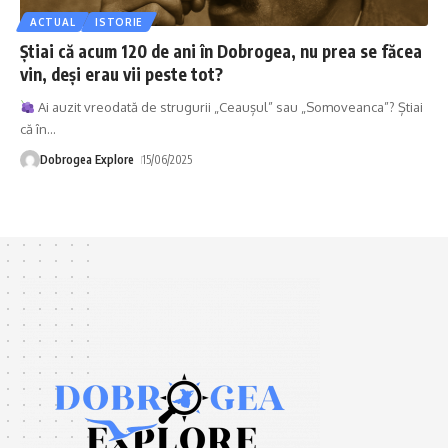
ACTUAL
ISTORIE
Știai că acum 120 de ani în Dobrogea, nu prea se făcea
vin, deși erau vii peste tot?
Ai auzit vreodată de strugurii „Ceaușul” sau „Somoveanca”? Știai
că în
…
Dobrogea Explore
15/06/2025