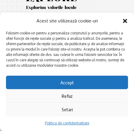
Acest site utilizează cookie-uri
Folosim cookie-uri pentru a personaliza conținutul și anunțurile, pentru a
oferi funcții de rețele sociale și pentru a analiza traficul. De asemenea, le
oferim partenerilor de rețele sociale, de publicitate și de analize informații
cu privire la modul în care folosiți site-ul nostru. Aceștia le pot combina cu
E
Afaceri și meșteșuguri
xplorăm Dobrogea,
alte informații oferite de dvs. sau culese în urma folosirii serviciilor lor. În
Explorăm valorile locale:
cazul în care alegeți să continuați să utilizați website-ul nostru, sunteți de
Actualitate
Deltă, Litoral, cele mai mari
acord cu utilizarea modulelor noastre cookie.
Dobrogea PE BUNE
lacuri, cele mai vechi orașe,
biserici și mănăstiri, cele mai
Istorie și civilizaţie
Accept
multe etnii, CELE MAI
La Drum cu Ada
FRUMOASE POVEȘTI.
Refuz
Haideți în călătorie cu noi!
Politica de confidentialitate
Setari
Follow US
Politica de confidentialitate
Realizat de SMDG.Ro