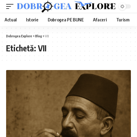
Actual
Istorie
Dobrogea PE BUNE
Afaceri
Turism
Dobrogea Explore
>
Blog
>
VII
Etichetă:
VII