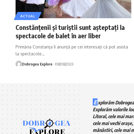
ACTUAL
Constănţenii şi turiştii sunt aşteptaţi la
spectacole de balet în aer liber
Primăria Constanța îi anunţă pe cei interesaţi că pot asista
la spectacole
…
Dobrogea Explore
08/08/2023
E
xplorăm Dobrogea
Explorăm valorile loc
Litoral, cele mai mari
cele mai vechi orașe, 
mănăstiri, cele mai m