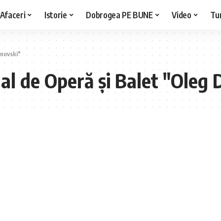
Afaceri
Istorie
Dobrogea PE BUNE
Video
Tu
anovski"
al de Operă și Balet "Oleg 