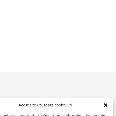
Acest site utilizează cookie-uri
e-uri pentru a personaliza conținutul și anunțurile, pentru a oferi funcții de