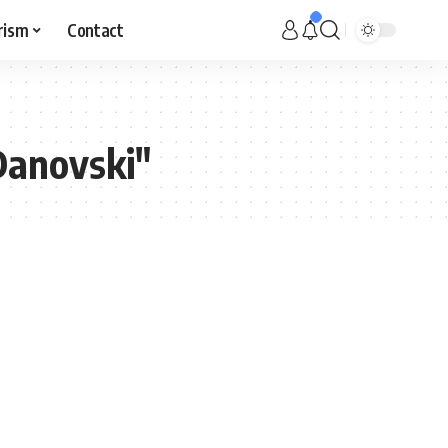
rism
Contact
Danovski"