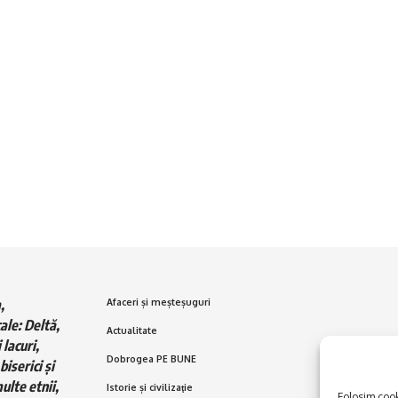
,
Afaceri și meșteșuguri
ale: Deltă,
Actualitate
 lacuri,
Dobrogea PE BUNE
biserici și
ulte etnii,
Istorie și civilizaţie
Folosim cooki