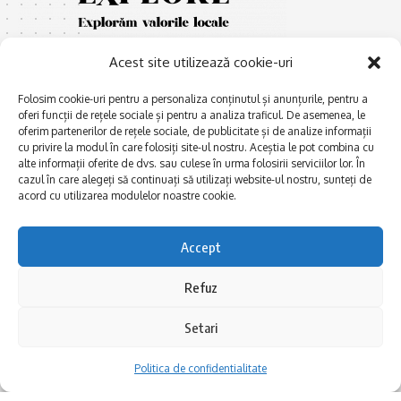
Acest site utilizează cookie-uri
Folosim cookie-uri pentru a personaliza conținutul și anunțurile, pentru a
oferi funcții de rețele sociale și pentru a analiza traficul. De asemenea, le
oferim partenerilor de rețele sociale, de publicitate și de analize informații
cu privire la modul în care folosiți site-ul nostru. Aceștia le pot combina cu
E
Afaceri și meșteșuguri
xplorăm Dobrogea,
alte informații oferite de dvs. sau culese în urma folosirii serviciilor lor. În
Explorăm valorile locale:
cazul în care alegeți să continuați să utilizați website-ul nostru, sunteți de
Actualitate
Deltă, Litoral, cele mai mari
acord cu utilizarea modulelor noastre cookie.
Dobrogea PE BUNE
lacuri, cele mai vechi orașe,
biserici și mănăstiri, cele mai
Istorie și civilizaţie
Accept
multe etnii, CELE MAI
La Drum cu Ada
FRUMOASE POVEȘTI.
Refuz
Haideți în călătorie cu noi!
Politica de confidentialitate
Setari
Follow US
Politica de confidentialitate
Realizat de SMDG.Ro