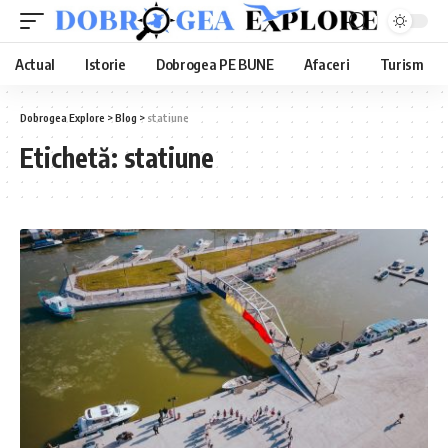
Actual
Istorie
Dobrogea PE BUNE
Afaceri
Turism
Dobrogea Explore
>
Blog
>
statiune
Etichetă:
statiune