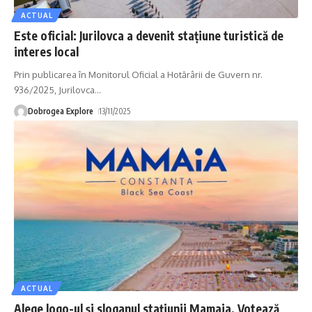
ACTUAL
Este oficial: Jurilovca a devenit stațiune turistică de
interes local
Prin publicarea în Monitorul Oficial a Hotărârii de Guvern nr.
936/2025, Jurilovca
…
Dobrogea Explore
13/11/2025
ACTUAL
Alege logo-ul și sloganul stațiunii Mamaia. Votează