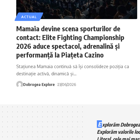
ACTUAL
Mamaia devine scena sporturilor de
contact: Elite Fighting Championship
2026 aduce spectacol, adrenalină și
performanță la Piațeta Cazino
Stațiunea Mamaia continuă să își consolideze poziția ca
destinație activă, dinamică și
…
Dobrogea Explore
23/06/2026
E
xplorăm Dobrogea
Explorăm valorile loc
Litoral, cele mai mari