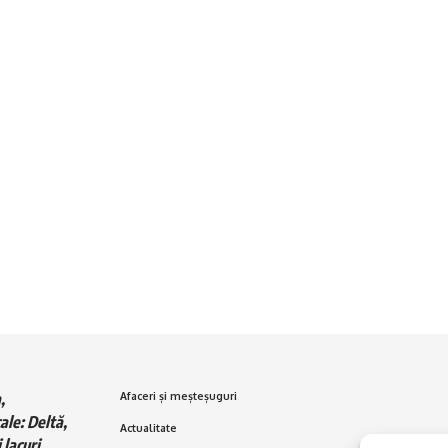
,
Afaceri și meșteșuguri
ale: Deltă,
Actualitate
 lacuri,