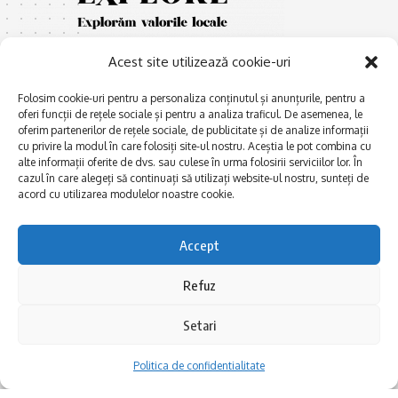
Acest site utilizează cookie-uri
Folosim cookie-uri pentru a personaliza conținutul și anunțurile, pentru a
oferi funcții de rețele sociale și pentru a analiza traficul. De asemenea, le
oferim partenerilor de rețele sociale, de publicitate și de analize informații
cu privire la modul în care folosiți site-ul nostru. Aceștia le pot combina cu
E
Afaceri și meșteșuguri
xplorăm Dobrogea,
alte informații oferite de dvs. sau culese în urma folosirii serviciilor lor. În
Explorăm valorile locale:
cazul în care alegeți să continuați să utilizați website-ul nostru, sunteți de
Actualitate
Deltă, Litoral, cele mai mari
acord cu utilizarea modulelor noastre cookie.
Dobrogea PE BUNE
lacuri, cele mai vechi orașe,
biserici și mănăstiri, cele mai
Istorie și civilizaţie
Accept
multe etnii, CELE MAI
La Drum cu Ada
FRUMOASE POVEȘTI.
Refuz
Haideți în călătorie cu noi!
Politica de confidentialitate
Setari
Follow US
Politica de confidentialitate
Realizat de SMDG.Ro