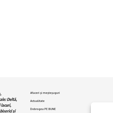
,
Afaceri și meșteșuguri
ale: Deltă,
Actualitate
 lacuri,
Dobrogea PE BUNE
biserici și