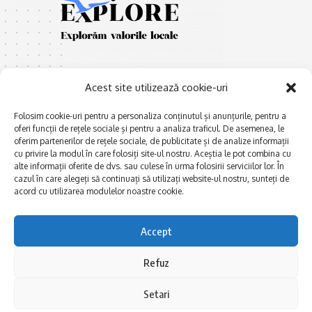
Acest site utilizează cookie-uri
Folosim cookie-uri pentru a personaliza conținutul și anunțurile, pentru a
oferi funcții de rețele sociale și pentru a analiza traficul. De asemenea, le
E
Afaceri și meșteșuguri
xplorăm Dobrogea,
oferim partenerilor de rețele sociale, de publicitate și de analize informații
Explorăm valorile locale:
cu privire la modul în care folosiți site-ul nostru. Aceștia le pot combina cu
Actualitate
alte informații oferite de dvs. sau culese în urma folosirii serviciilor lor. În
Deltă, Litoral, cele mai mari
Dobrogea PE BUNE
cazul în care alegeți să continuați să utilizați website-ul nostru, sunteți de
lacuri, cele mai vechi orașe,
acord cu utilizarea modulelor noastre cookie.
biserici și mănăstiri, cele mai
Istorie și civilizaţie
multe etnii, CELE MAI
La Drum cu Ada
FRUMOASE POVEȘTI.
Accept
Haideți în călătorie cu noi!
Politica de confidentialitate
Refuz
Follow US
Setari