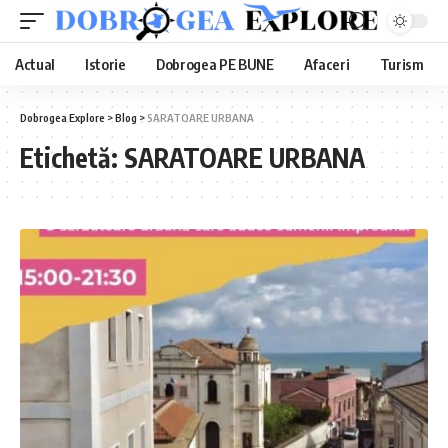
Actual
Istorie
Dobrogea PE BUNE
Afaceri
Turism
Dobrogea Explore
>
Blog
>
SARATOARE URBANA
Etichetă:
SARATOARE URBANA