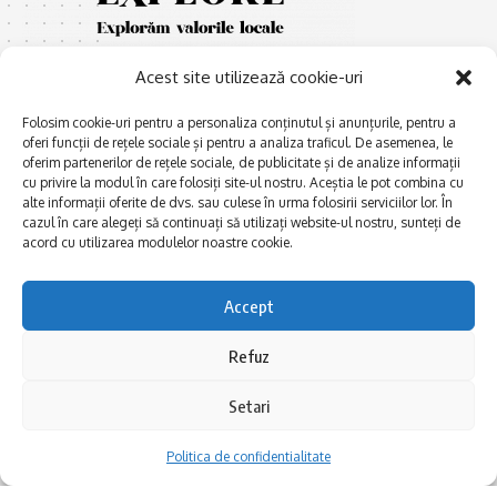
Acest site utilizează cookie-uri
Folosim cookie-uri pentru a personaliza conținutul și anunțurile, pentru a
oferi funcții de rețele sociale și pentru a analiza traficul. De asemenea, le
oferim partenerilor de rețele sociale, de publicitate și de analize informații
cu privire la modul în care folosiți site-ul nostru. Aceștia le pot combina cu
E
Afaceri și meșteșuguri
xplorăm Dobrogea,
alte informații oferite de dvs. sau culese în urma folosirii serviciilor lor. În
Explorăm valorile locale:
cazul în care alegeți să continuați să utilizați website-ul nostru, sunteți de
Actualitate
Deltă, Litoral, cele mai mari
acord cu utilizarea modulelor noastre cookie.
Dobrogea PE BUNE
lacuri, cele mai vechi orașe,
biserici și mănăstiri, cele mai
Istorie și civilizaţie
Accept
multe etnii, CELE MAI
La Drum cu Ada
FRUMOASE POVEȘTI.
Refuz
Haideți în călătorie cu noi!
Politica de confidentialitate
Setari
Follow US
Politica de confidentialitate
Realizat de SMDG.Ro