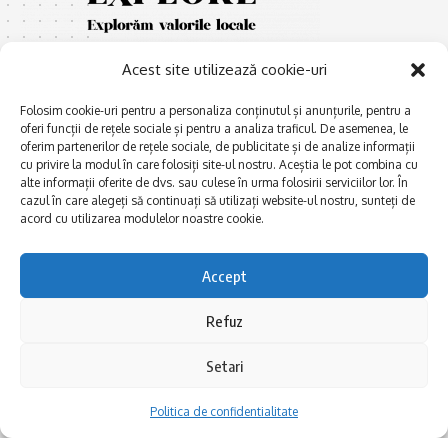
Acest site utilizează cookie-uri
Folosim cookie-uri pentru a personaliza conținutul și anunțurile, pentru a
oferi funcții de rețele sociale și pentru a analiza traficul. De asemenea, le
oferim partenerilor de rețele sociale, de publicitate și de analize informații
cu privire la modul în care folosiți site-ul nostru. Aceștia le pot combina cu
E
Afaceri și meșteșuguri
xplorăm Dobrogea,
alte informații oferite de dvs. sau culese în urma folosirii serviciilor lor. În
Explorăm valorile locale:
cazul în care alegeți să continuați să utilizați website-ul nostru, sunteți de
Actualitate
Deltă, Litoral, cele mai mari
acord cu utilizarea modulelor noastre cookie.
Dobrogea PE BUNE
lacuri, cele mai vechi orașe,
biserici și mănăstiri, cele mai
Istorie și civilizaţie
Accept
multe etnii, CELE MAI
La Drum cu Ada
FRUMOASE POVEȘTI.
Refuz
Haideți în călătorie cu noi!
Politica de confidentialitate
Setari
Follow US
Politica de confidentialitate
Realizat de SMDG.Ro