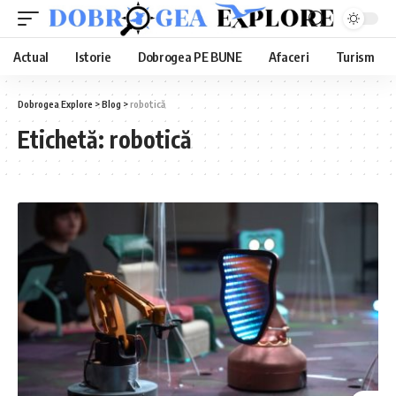
Actual
Istorie
Dobrogea PE BUNE
Afaceri
Turism
Dobrogea Explore
>
Blog
>
robotică
Etichetă:
robotică