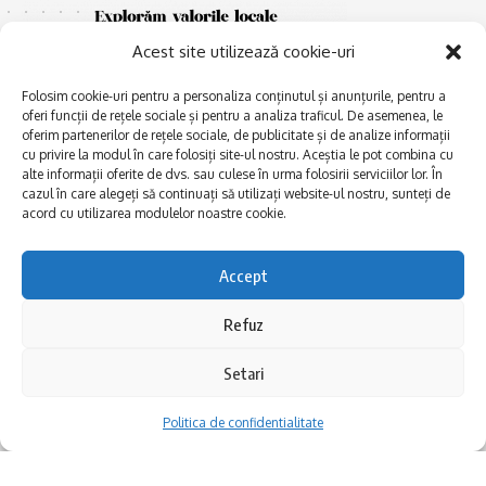
Acest site utilizează cookie-uri
Folosim cookie-uri pentru a personaliza conținutul și anunțurile, pentru a
oferi funcții de rețele sociale și pentru a analiza traficul. De asemenea, le
oferim partenerilor de rețele sociale, de publicitate și de analize informații
cu privire la modul în care folosiți site-ul nostru. Aceștia le pot combina cu
E
alte informații oferite de dvs. sau culese în urma folosirii serviciilor lor. În
Afaceri și meșteșuguri
xplorăm Dobrogea,
cazul în care alegeți să continuați să utilizați website-ul nostru, sunteți de
Explorăm valorile locale:
Actualitate
acord cu utilizarea modulelor noastre cookie.
Deltă, Litoral, cele mai mari
Dobrogea PE BUNE
lacuri, cele mai vechi orașe,
biserici și mănăstiri, cele mai
Istorie și civilizaţie
Accept
multe etnii, CELE MAI
La Drum cu Ada
FRUMOASE POVEȘTI.
Refuz
Haideți în călătorie cu noi!
Politica de confidentialitate
Setari
Follow US
Politica de confidentialitate
Realizat de SMDG.Ro