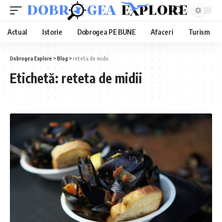
Actual
Istorie
Dobrogea PE BUNE
Afaceri
Turism
Dobrogea Explore
>
Blog
>
reteta de midii
Etichetă:
reteta de midii