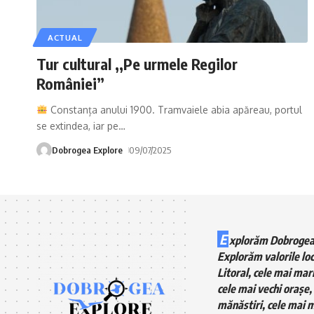
ACTUAL
Tur cultural ,,Pe urmele Regilor
României”
Constanța anului 1900. Tramvaiele abia apăreau, portul
se extindea, iar pe
…
Dobrogea Explore
09/07/2025
E
xplorăm Dobrogea
Explorăm valorile loc
Litoral, cele mai mari
cele mai vechi orașe, 
mănăstiri, cele mai m