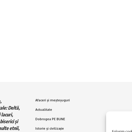
,
Afaceri și meșteșuguri
ale: Deltă,
Actualitate
 lacuri,
Dobrogea PE BUNE
biserici și
ulte etnii,
Istorie și civilizaţie
Folosim cooki