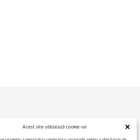
Acest site utilizează cookie-uri
e-uri pentru a personaliza conținutul și anunțurile, pentru a oferi funcții de