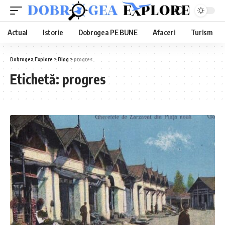
Actual
Istorie
Dobrogea PE BUNE
Afaceri
Turism
Dobrogea Explore
>
Blog
>
progres
Etichetă:
progres