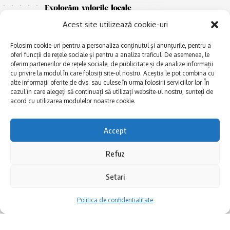
Acest site utilizează cookie-uri
Folosim cookie-uri pentru a personaliza conținutul și anunțurile, pentru a
oferi funcții de rețele sociale și pentru a analiza traficul. De asemenea, le
oferim partenerilor de rețele sociale, de publicitate și de analize informații
cu privire la modul în care folosiți site-ul nostru. Aceștia le pot combina cu
E
alte informații oferite de dvs. sau culese în urma folosirii serviciilor lor. În
Afaceri și meșteșuguri
xplorăm Dobrogea,
cazul în care alegeți să continuați să utilizați website-ul nostru, sunteți de
Explorăm valorile locale:
Actualitate
acord cu utilizarea modulelor noastre cookie.
Deltă, Litoral, cele mai mari
Dobrogea PE BUNE
lacuri, cele mai vechi orașe,
biserici și mănăstiri, cele mai
Istorie și civilizaţie
Accept
multe etnii, CELE MAI
La Drum cu Ada
FRUMOASE POVEȘTI.
Refuz
Haideți în călătorie cu noi!
Politica de confidentialitate
Setari
Follow US
Politica de confidentialitate
Realizat de SMDG.Ro