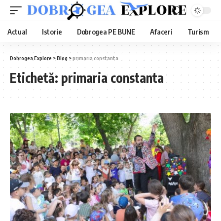
Actual
Istorie
Dobrogea PE BUNE
Afaceri
Turism
Dobrogea Explore
>
Blog
>
primaria constanta
Etichetă:
primaria constanta