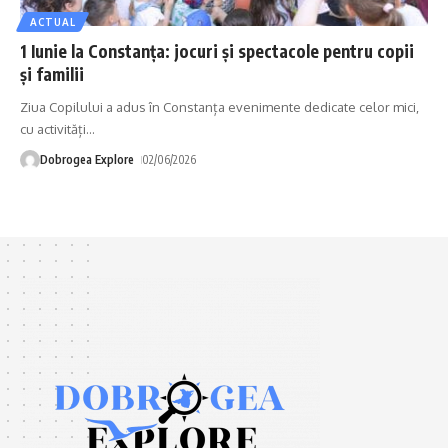
ACTUAL
1 Iunie la Constanța: jocuri și spectacole pentru copii
și familii
Ziua Copilului a adus în Constanța evenimente dedicate celor mici,
cu activități
…
Dobrogea Explore
02/06/2026