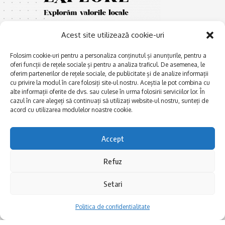
Acest site utilizează cookie-uri
Folosim cookie-uri pentru a personaliza conținutul și anunțurile, pentru a
oferi funcții de rețele sociale și pentru a analiza traficul. De asemenea, le
oferim partenerilor de rețele sociale, de publicitate și de analize informații
cu privire la modul în care folosiți site-ul nostru. Aceștia le pot combina cu
E
Afaceri și meșteșuguri
xplorăm Dobrogea,
alte informații oferite de dvs. sau culese în urma folosirii serviciilor lor. În
Explorăm valorile locale:
cazul în care alegeți să continuați să utilizați website-ul nostru, sunteți de
Actualitate
Deltă, Litoral, cele mai mari
acord cu utilizarea modulelor noastre cookie.
Dobrogea PE BUNE
lacuri, cele mai vechi orașe,
biserici și mănăstiri, cele mai
Istorie și civilizaţie
Accept
multe etnii, CELE MAI
La Drum cu Ada
FRUMOASE POVEȘTI.
Refuz
Haideți în călătorie cu noi!
Politica de confidentialitate
Setari
Follow US
Politica de confidentialitate
Realizat de SMDG.Ro