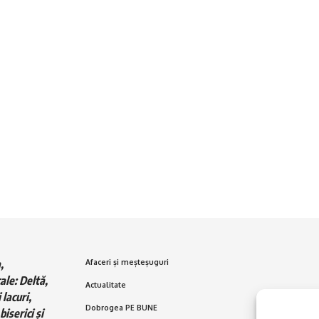
,
Afaceri și meșteșuguri
ale: Deltă,
Actualitate
 lacuri,
Dobrogea PE BUNE
biserici și