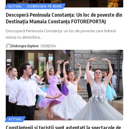
ACTUAL
DOBROGEA PE BUNE
Descoperă Peninsula Constanța: Un loc de poveste din
Destinația Mamaia Constanța FOTOREPORTAJ
Descoperă Peninsula Constanța: un loc de poveste care îmbină
istoria cu atmosfera
…
Dobrogea Explore
29/08/2024
ACTUAL
Constănţenii şi turiştii sunt aşteptaţi la spectacole de