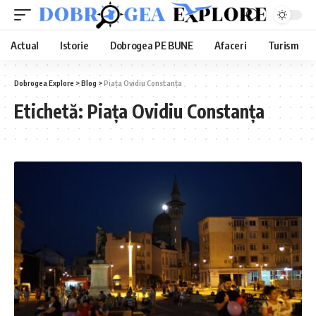
Actual
Istorie
Dobrogea PE BUNE
Afaceri
Turism
Dobrogea Explore
>
Blog
>
Piața Ovidiu Constanța
Etichetă:
Piața Ovidiu Constanța