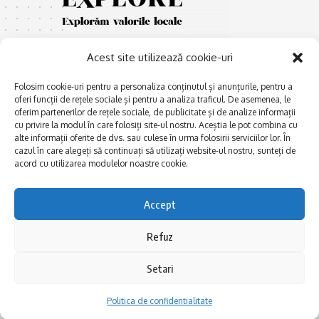
Acest site utilizează cookie-uri
Folosim cookie-uri pentru a personaliza conținutul și anunțurile, pentru a
oferi funcții de rețele sociale și pentru a analiza traficul. De asemenea, le
oferim partenerilor de rețele sociale, de publicitate și de analize informații
E
cu privire la modul în care folosiți site-ul nostru. Aceștia le pot combina cu
Afaceri și meșteșuguri
xplorăm Dobrogea,
alte informații oferite de dvs. sau culese în urma folosirii serviciilor lor. În
Explorăm valorile locale:
Actualitate
cazul în care alegeți să continuați să utilizați website-ul nostru, sunteți de
Deltă, Litoral, cele mai mari
acord cu utilizarea modulelor noastre cookie.
Dobrogea PE BUNE
lacuri, cele mai vechi orașe,
biserici și mănăstiri, cele mai
Istorie și civilizaţie
multe etnii, CELE MAI
Accept
La Drum cu Ada
FRUMOASE POVEȘTI.
Haideți în călătorie cu noi!
Politica de confidentialitate
Refuz
Setari
Follow US
Politica de confidentialitate