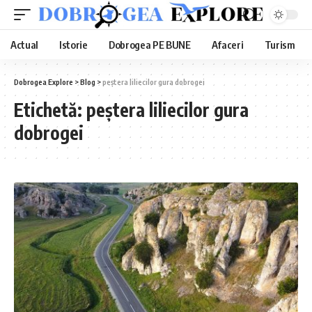
Actual
Istorie
Dobrogea PE BUNE
Afaceri
Turism
Dobrogea Explore
>
Blog
>
peștera liliecilor gura dobrogei
Etichetă:
peștera liliecilor gura
dobrogei