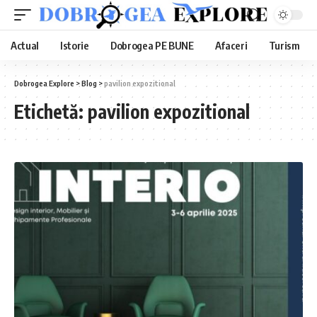
Actual
Istorie
Dobrogea PE BUNE
Afaceri
Turism
Dobrogea Explore
>
Blog
>
pavilion expozitional
Etichetă:
pavilion expozitional