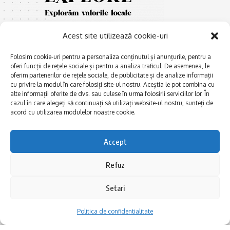
Acest site utilizează cookie-uri
Folosim cookie-uri pentru a personaliza conținutul și anunțurile, pentru a
oferi funcții de rețele sociale și pentru a analiza traficul. De asemenea, le
oferim partenerilor de rețele sociale, de publicitate și de analize informații
cu privire la modul în care folosiți site-ul nostru. Aceștia le pot combina cu
E
Afaceri și meșteșuguri
xplorăm Dobrogea,
alte informații oferite de dvs. sau culese în urma folosirii serviciilor lor. În
Explorăm valorile locale:
cazul în care alegeți să continuați să utilizați website-ul nostru, sunteți de
Actualitate
Deltă, Litoral, cele mai mari
acord cu utilizarea modulelor noastre cookie.
Dobrogea PE BUNE
lacuri, cele mai vechi orașe,
biserici și mănăstiri, cele mai
Istorie și civilizaţie
Accept
multe etnii, CELE MAI
La Drum cu Ada
FRUMOASE POVEȘTI.
Refuz
Haideți în călătorie cu noi!
Politica de confidentialitate
Setari
Follow US
Politica de confidentialitate
Realizat de SMDG.Ro