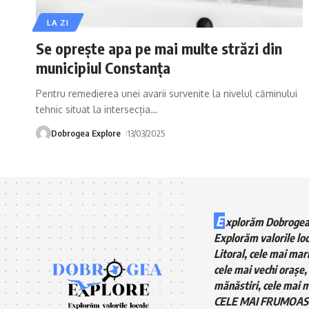
LA ZI
Se oprește apa pe mai multe străzi din
municipiul Constanța
Pentru remedierea unei avarii survenite la nivelul căminului
tehnic situat la intersecția
…
Dobrogea Explore
13/03/2025
E
xplorăm Dobrogea
Explorăm valorile loc
Litoral, cele mai mari
cele mai vechi orașe, 
mănăstiri, cele mai m
CELE MAI FRUMOAS