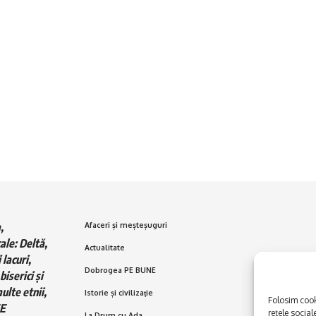
,
Afaceri și meșteșuguri
ale: Deltă,
Actualitate
 lacuri,
Dobrogea PE BUNE
biserici și
ulte etnii,
Istorie și civilizaţie
Folosim cooki
E
rețele social
La Drum cu Ada