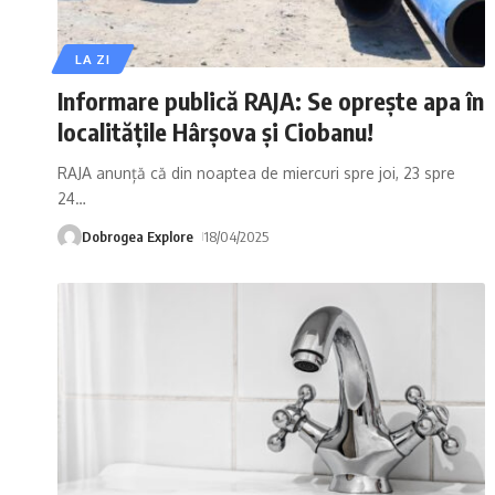
LA ZI
Informare publică RAJA: Se oprește apa în
localitățile Hârșova și Ciobanu!
RAJA anunță că din noaptea de miercuri spre joi, 23 spre
24
…
Dobrogea Explore
18/04/2025