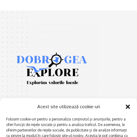
Acest site utilizează cookie-uri
Folosim cookie-uri pentru a personaliza conținutul și anunțurile, pentru a
oferi funcții de rețele sociale și pentru a analiza traficul. De asemenea, le
E
Afaceri și meșteșuguri
xplorăm Dobrogea,
oferim partenerilor de rețele sociale, de publicitate și de analize informații
Explorăm valorile locale:
cu privire la modul în care folosiți site-ul nostru. Aceștia le pot combina cu
Actualitate