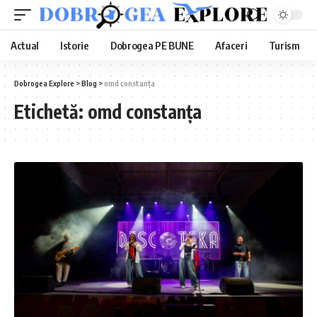
Actual
Istorie
Dobrogea PE BUNE
Afaceri
Turism
Dobrogea Explore
>
Blog
>
omd constanța
Etichetă:
omd constanța