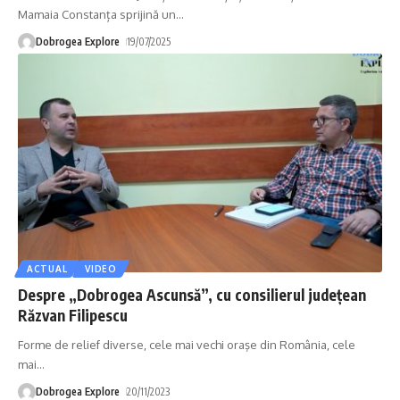
Mamaia Constanța sprijină un
…
Dobrogea Explore
19/07/2025
ACTUAL
VIDEO
Despre „Dobrogea Ascunsă”, cu consilierul județean
Răzvan Filipescu
Forme de relief diverse, cele mai vechi oraşe din România, cele
mai
…
Dobrogea Explore
20/11/2023