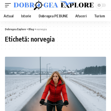
Actual
Istorie
Dobrogea PE BUNE
Afaceri
Turism
Dobrogea Explore
>
Blog
>
norvegia
Etichetă:
norvegia