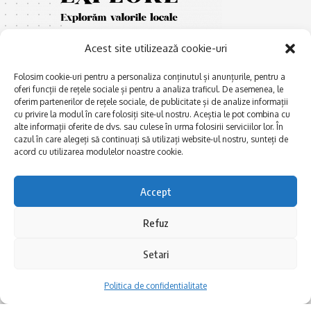
Acest site utilizează cookie-uri
Folosim cookie-uri pentru a personaliza conținutul și anunțurile, pentru a
oferi funcții de rețele sociale și pentru a analiza traficul. De asemenea, le
oferim partenerilor de rețele sociale, de publicitate și de analize informații
cu privire la modul în care folosiți site-ul nostru. Aceștia le pot combina cu
E
Afaceri și meșteșuguri
xplorăm Dobrogea,
alte informații oferite de dvs. sau culese în urma folosirii serviciilor lor. În
Explorăm valorile locale:
cazul în care alegeți să continuați să utilizați website-ul nostru, sunteți de
Actualitate
Deltă, Litoral, cele mai mari
acord cu utilizarea modulelor noastre cookie.
Dobrogea PE BUNE
lacuri, cele mai vechi orașe,
biserici și mănăstiri, cele mai
Istorie și civilizaţie
Accept
multe etnii, CELE MAI
La Drum cu Ada
FRUMOASE POVEȘTI.
Refuz
Haideți în călătorie cu noi!
Politica de confidentialitate
Setari
Follow US
Politica de confidentialitate
Realizat de SMDG.Ro