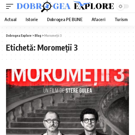
Actual
Istorie
Dobrogea PE BUNE
Afaceri
Turism
Dobrogea Explore
>
Blog
>
Moromeții 3
Etichetă:
Moromeții 3