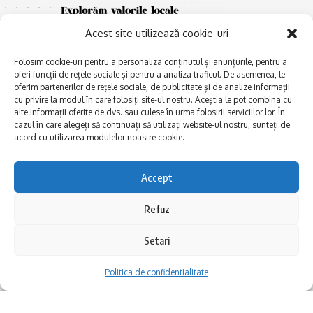
Acest site utilizează cookie-uri
Folosim cookie-uri pentru a personaliza conținutul și anunțurile, pentru a
oferi funcții de rețele sociale și pentru a analiza traficul. De asemenea, le
oferim partenerilor de rețele sociale, de publicitate și de analize informații
cu privire la modul în care folosiți site-ul nostru. Aceștia le pot combina cu
E
alte informații oferite de dvs. sau culese în urma folosirii serviciilor lor. În
Afaceri și meșteșuguri
xplorăm Dobrogea,
cazul în care alegeți să continuați să utilizați website-ul nostru, sunteți de
Explorăm valorile locale:
Actualitate
acord cu utilizarea modulelor noastre cookie.
Deltă, Litoral, cele mai mari
Dobrogea PE BUNE
lacuri, cele mai vechi orașe,
biserici și mănăstiri, cele mai
Istorie și civilizaţie
Accept
multe etnii, CELE MAI
La Drum cu Ada
FRUMOASE POVEȘTI.
Refuz
Haideți în călătorie cu noi!
Politica de confidentialitate
Setari
Follow US
Politica de confidentialitate
Realizat de SMDG.Ro