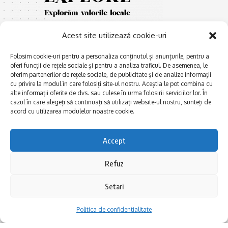
Acest site utilizează cookie-uri
Folosim cookie-uri pentru a personaliza conținutul și anunțurile, pentru a
oferi funcții de rețele sociale și pentru a analiza traficul. De asemenea, le
oferim partenerilor de rețele sociale, de publicitate și de analize informații
cu privire la modul în care folosiți site-ul nostru. Aceștia le pot combina cu
E
Afaceri și meșteșuguri
xplorăm Dobrogea,
alte informații oferite de dvs. sau culese în urma folosirii serviciilor lor. În
Explorăm valorile locale:
cazul în care alegeți să continuați să utilizați website-ul nostru, sunteți de
Actualitate
Deltă, Litoral, cele mai mari
acord cu utilizarea modulelor noastre cookie.
Dobrogea PE BUNE
lacuri, cele mai vechi orașe,
biserici și mănăstiri, cele mai
Istorie și civilizaţie
Accept
multe etnii, CELE MAI
La Drum cu Ada
FRUMOASE POVEȘTI.
Refuz
Haideți în călătorie cu noi!
Politica de confidentialitate
Setari
Follow US
Politica de confidentialitate
Realizat de SMDG.Ro