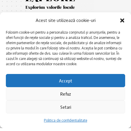
Acest site utilizează cookie-uri
Folosim cookie-uri pentru a personaliza conținutul și anunțurile, pentru a
oferi funcții de rețele sociale și pentru a analiza traficul. De asemenea, le
oferim partenerilor de rețele sociale, de publicitate și de analize informații
cu privire la modul în care folosiți site-ul nostru. Aceștia le pot combina cu
E
Afaceri și meșteșuguri
xplorăm Dobrogea,
alte informații oferite de dvs. sau culese în urma folosirii serviciilor lor. În
Explorăm valorile locale:
cazul în care alegeți să continuați să utilizați website-ul nostru, sunteți de
Actualitate
Deltă, Litoral, cele mai mari
acord cu utilizarea modulelor noastre cookie.
Dobrogea PE BUNE
lacuri, cele mai vechi orașe,
biserici și mănăstiri, cele mai
Istorie și civilizaţie
Accept
multe etnii, CELE MAI
La Drum cu Ada
FRUMOASE POVEȘTI.
Refuz
Haideți în călătorie cu noi!
Politica de confidentialitate
Setari
Follow US
Politica de confidentialitate
Realizat de SMDG.Ro