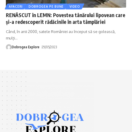
AFACERI
DOBROGEA PE BUNE
VIDEO
RENĂSCUT în LEMN: Povestea tânărului lipovean care
și-a redescoperit rădăcinile în arta tâmplăriei
Când, în anii 2000, satele României au început să se golească,
mulți
…
Dobrogea Explore
29/05/2023