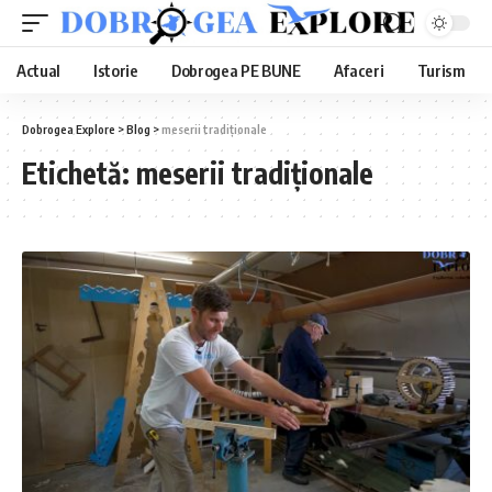
Actual
Istorie
Dobrogea PE BUNE
Afaceri
Turism
Dobrogea Explore
>
Blog
>
meserii tradiționale
Etichetă:
meserii tradiționale