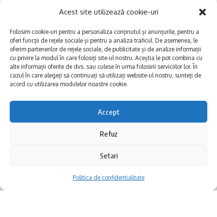
Acest site utilizează cookie-uri
Folosim cookie-uri pentru a personaliza conținutul și anunțurile, pentru a
oferi funcții de rețele sociale și pentru a analiza traficul. De asemenea, le
oferim partenerilor de rețele sociale, de publicitate și de analize informații
cu privire la modul în care folosiți site-ul nostru. Aceștia le pot combina cu
alte informații oferite de dvs. sau culese în urma folosirii serviciilor lor. În
E
Afaceri și meșteșuguri
xplorăm Dobrogea,
cazul în care alegeți să continuați să utilizați website-ul nostru, sunteți de
acord cu utilizarea modulelor noastre cookie.
Explorăm valorile locale:
Actualitate
Deltă, Litoral, cele mai mari
Dobrogea PE BUNE
lacuri, cele mai vechi orașe,
Accept
biserici și mănăstiri, cele mai
Istorie și civilizaţie
multe etnii, CELE MAI
La Drum cu Ada
Refuz
FRUMOASE POVEȘTI.
Haideți în călătorie cu noi!
Politica de confidentialitate
Setari
Politica de confidentialitate
Follow US
Realizat de SMDG.Ro