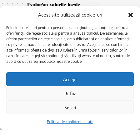
Acest site utilizează cookie-uri
Folosim cookie-uri pentru a personaliza conținutul și anunțurile, pentru a
oferi funcții de rețele sociale și pentru a analiza traficul. De asemenea, le
oferim partenerilor de rețele sociale, de publicitate și de analize informații
cu privire la modul în care folosiți site-ul nostru. Aceștia le pot combina cu
E
alte informații oferite de dvs. sau culese în urma folosirii serviciilor lor. În
Afaceri și meșteșuguri
xplorăm Dobrogea,
cazul în care alegeți să continuați să utilizați website-ul nostru, sunteți de
Explorăm valorile locale:
Actualitate
acord cu utilizarea modulelor noastre cookie.
Deltă, Litoral, cele mai mari
Dobrogea PE BUNE
lacuri, cele mai vechi orașe,
biserici și mănăstiri, cele mai
Istorie și civilizaţie
Accept
multe etnii, CELE MAI
La Drum cu Ada
FRUMOASE POVEȘTI.
Refuz
Haideți în călătorie cu noi!
Politica de confidentialitate
Setari
Follow US
Politica de confidentialitate
Realizat de SMDG.Ro