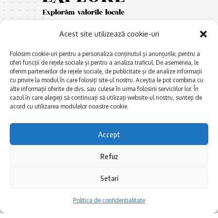
Acest site utilizează cookie-uri
Folosim cookie-uri pentru a personaliza conținutul și anunțurile, pentru a
oferi funcții de rețele sociale și pentru a analiza traficul. De asemenea, le
oferim partenerilor de rețele sociale, de publicitate și de analize informații
cu privire la modul în care folosiți site-ul nostru. Aceștia le pot combina cu
E
Afaceri și meșteșuguri
xplorăm Dobrogea,
alte informații oferite de dvs. sau culese în urma folosirii serviciilor lor. În
Explorăm valorile locale:
cazul în care alegeți să continuați să utilizați website-ul nostru, sunteți de
Actualitate
Deltă, Litoral, cele mai mari
acord cu utilizarea modulelor noastre cookie.
Dobrogea PE BUNE
lacuri, cele mai vechi orașe,
biserici și mănăstiri, cele mai
Istorie și civilizaţie
Accept
multe etnii, CELE MAI
La Drum cu Ada
FRUMOASE POVEȘTI.
Refuz
Haideți în călătorie cu noi!
Politica de confidentialitate
Setari
Follow US
Politica de confidentialitate
Realizat de SMDG.Ro