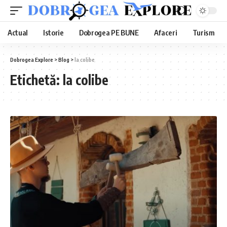
Actual
Istorie
Dobrogea PE BUNE
Afaceri
Turism
Dobrogea Explore
>
Blog
>
la colibe
Etichetă:
la colibe