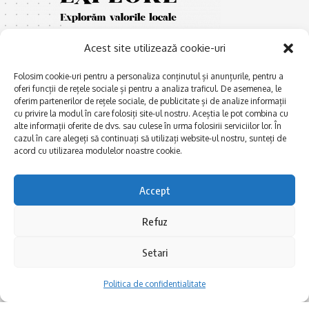
Acest site utilizează cookie-uri
Folosim cookie-uri pentru a personaliza conținutul și anunțurile, pentru a
oferi funcții de rețele sociale și pentru a analiza traficul. De asemenea, le
oferim partenerilor de rețele sociale, de publicitate și de analize informații
cu privire la modul în care folosiți site-ul nostru. Aceștia le pot combina cu
E
Afaceri și meșteșuguri
xplorăm Dobrogea,
alte informații oferite de dvs. sau culese în urma folosirii serviciilor lor. În
Explorăm valorile locale:
cazul în care alegeți să continuați să utilizați website-ul nostru, sunteți de
Actualitate
Deltă, Litoral, cele mai mari
acord cu utilizarea modulelor noastre cookie.
Dobrogea PE BUNE
lacuri, cele mai vechi orașe,
biserici și mănăstiri, cele mai
Istorie și civilizaţie
Accept
multe etnii, CELE MAI
La Drum cu Ada
FRUMOASE POVEȘTI.
Refuz
Haideți în călătorie cu noi!
Politica de confidentialitate
Setari
Follow US
Politica de confidentialitate
Realizat de SMDG.Ro