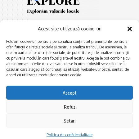
Acest site utilizează cookie-uri
Folosim cookie-uri pentru a personaliza conținutul și anunțurile, pentru a
oferi funcții de rețele sociale și pentru a analiza traficul. De asemenea, le
oferim partenerilor de rețele sociale, de publicitate și de analize informații
E
Afaceri și meșteșuguri
xplorăm Dobrogea,
cu privire la modul în care folosiți site-ul nostru. Aceștia le pot combina cu
Explorăm valorile locale:
alte informații oferite de dvs. sau culese în urma folosirii serviciilor lor. În
Actualitate
cazul în care alegeți să continuați să utilizați website-ul nostru, sunteți de
Deltă, Litoral, cele mai mari
Dobrogea PE BUNE
acord cu utilizarea modulelor noastre cookie.
lacuri, cele mai vechi orașe,
biserici și mănăstiri, cele mai
Istorie și civilizaţie
multe etnii, CELE MAI
Accept
La Drum cu Ada
FRUMOASE POVEȘTI.
Haideți în călătorie cu noi!
Politica de confidentialitate
Refuz
Setari
Follow US
Politica de confidentialitate