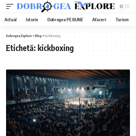
Actual
Istorie
Dobrogea PE BUNE
Afaceri
Turism
Dobrogea Explore
>
Blog
>
kickboxing
Etichetă:
kickboxing