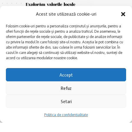
Acest site utilizează cookie-uri
Folosim cookie-uri pentru a personaliza conținutul și anunțurile, pentru a
oferi funcții de rețele sociale și pentru a analiza traficul. De asemenea, le
oferim partenerilor de rețele sociale, de publicitate și de analize informații
cu privire la modul în care folosiți site-ul nostru. Aceștia le pot combina cu
E
alte informații oferite de dvs. sau culese în urma folosirii serviciilor lor. În
Afaceri și meșteșuguri
xplorăm Dobrogea,
cazul în care alegeți să continuați să utilizați website-ul nostru, sunteți de
Explorăm valorile locale:
Actualitate
acord cu utilizarea modulelor noastre cookie.
Deltă, Litoral, cele mai mari
Dobrogea PE BUNE
lacuri, cele mai vechi orașe,
biserici și mănăstiri, cele mai
Istorie și civilizaţie
Accept
multe etnii, CELE MAI
La Drum cu Ada
FRUMOASE POVEȘTI.
Refuz
Haideți în călătorie cu noi!
Politica de confidentialitate
Setari
Follow US
Politica de confidentialitate
Realizat de SMDG.Ro