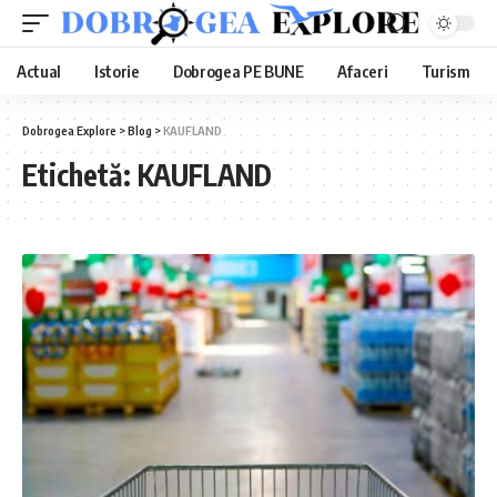
Actual
Istorie
Dobrogea PE BUNE
Afaceri
Turism
Dobrogea Explore
>
Blog
>
KAUFLAND
Etichetă:
KAUFLAND