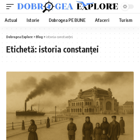
Actual
Istorie
Dobrogea PE BUNE
Afaceri
Turism
Dobrogea Explore
>
Blog
>
istoria constanței
Etichetă:
istoria constanței