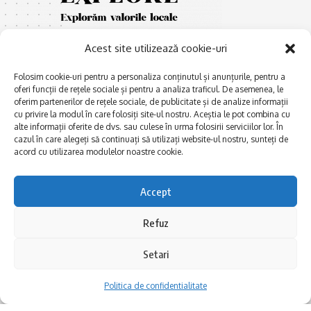
Acest site utilizează cookie-uri
Folosim cookie-uri pentru a personaliza conținutul și anunțurile, pentru a
oferi funcții de rețele sociale și pentru a analiza traficul. De asemenea, le
oferim partenerilor de rețele sociale, de publicitate și de analize informații
cu privire la modul în care folosiți site-ul nostru. Aceștia le pot combina cu
E
Afaceri și meșteșuguri
xplorăm Dobrogea,
alte informații oferite de dvs. sau culese în urma folosirii serviciilor lor. În
Explorăm valorile locale:
cazul în care alegeți să continuați să utilizați website-ul nostru, sunteți de
Actualitate
Deltă, Litoral, cele mai mari
acord cu utilizarea modulelor noastre cookie.
Dobrogea PE BUNE
lacuri, cele mai vechi orașe,
biserici și mănăstiri, cele mai
Istorie și civilizaţie
Accept
multe etnii, CELE MAI
La Drum cu Ada
FRUMOASE POVEȘTI.
Refuz
Haideți în călătorie cu noi!
Politica de confidentialitate
Setari
Follow US
Politica de confidentialitate
Realizat de SMDG.Ro