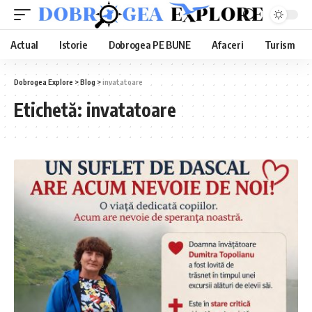
Actual
Istorie
Dobrogea PE BUNE
Afaceri
Turism
Dobrogea Explore
>
Blog
>
invatatoare
Etichetă:
invatatoare