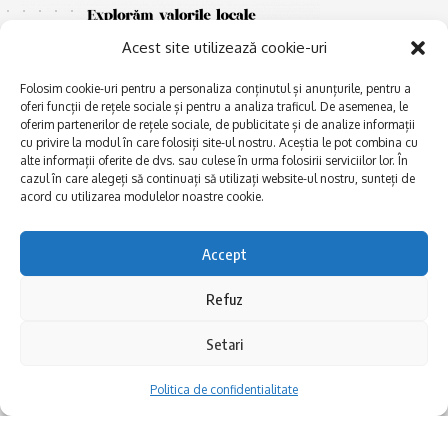
Acest site utilizează cookie-uri
Folosim cookie-uri pentru a personaliza conținutul și anunțurile, pentru a
oferi funcții de rețele sociale și pentru a analiza traficul. De asemenea, le
oferim partenerilor de rețele sociale, de publicitate și de analize informații
cu privire la modul în care folosiți site-ul nostru. Aceștia le pot combina cu
E
alte informații oferite de dvs. sau culese în urma folosirii serviciilor lor. În
Afaceri și meșteșuguri
xplorăm Dobrogea,
cazul în care alegeți să continuați să utilizați website-ul nostru, sunteți de
Explorăm valorile locale:
Actualitate
acord cu utilizarea modulelor noastre cookie.
Deltă, Litoral, cele mai mari
Dobrogea PE BUNE
lacuri, cele mai vechi orașe,
biserici și mănăstiri, cele mai
Istorie și civilizaţie
Accept
multe etnii, CELE MAI
La Drum cu Ada
FRUMOASE POVEȘTI.
Refuz
Haideți în călătorie cu noi!
Politica de confidentialitate
Setari
Follow US
Politica de confidentialitate
Realizat de SMDG.Ro