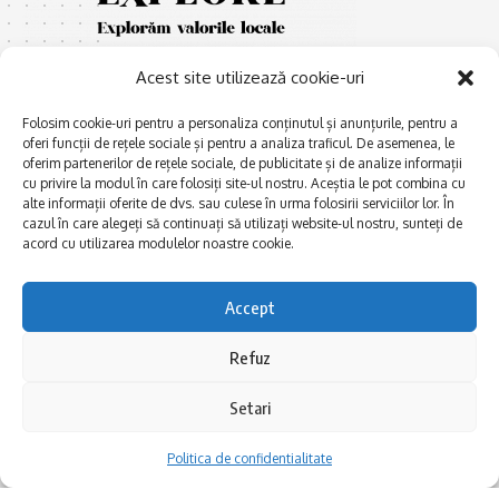
Acest site utilizează cookie-uri
Folosim cookie-uri pentru a personaliza conținutul și anunțurile, pentru a
oferi funcții de rețele sociale și pentru a analiza traficul. De asemenea, le
oferim partenerilor de rețele sociale, de publicitate și de analize informații
cu privire la modul în care folosiți site-ul nostru. Aceștia le pot combina cu
E
Afaceri și meșteșuguri
xplorăm Dobrogea,
alte informații oferite de dvs. sau culese în urma folosirii serviciilor lor. În
Explorăm valorile locale:
cazul în care alegeți să continuați să utilizați website-ul nostru, sunteți de
Actualitate
Deltă, Litoral, cele mai mari
acord cu utilizarea modulelor noastre cookie.
Dobrogea PE BUNE
lacuri, cele mai vechi orașe,
biserici și mănăstiri, cele mai
Istorie și civilizaţie
Accept
multe etnii, CELE MAI
La Drum cu Ada
FRUMOASE POVEȘTI.
Refuz
Haideți în călătorie cu noi!
Politica de confidentialitate
Setari
Follow US
Politica de confidentialitate
Realizat de SMDG.Ro