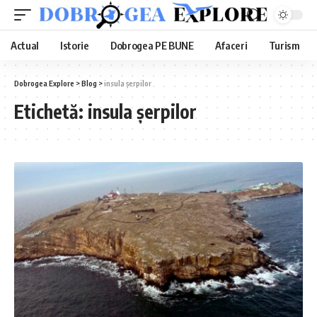
Actual
Istorie
Dobrogea PE BUNE
Afaceri
Turism
Dobrogea Explore
>
Blog
>
insula șerpilor
Etichetă:
insula șerpilor