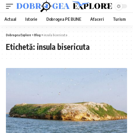
Actual
Istorie
Dobrogea PE BUNE
Afaceri
Turism
Dobrogea Explore
>
Blog
>
insula bisericuta
Etichetă:
insula bisericuta