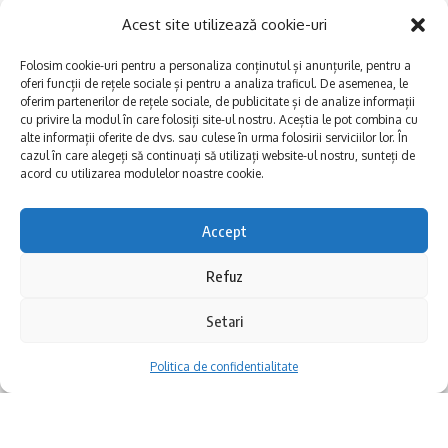
Acest site utilizează cookie-uri
Folosim cookie-uri pentru a personaliza conținutul și anunțurile, pentru a
oferi funcții de rețele sociale și pentru a analiza traficul. De asemenea, le
oferim partenerilor de rețele sociale, de publicitate și de analize informații
cu privire la modul în care folosiți site-ul nostru. Aceștia le pot combina cu
alte informații oferite de dvs. sau culese în urma folosirii serviciilor lor. În
E
Afaceri și meșteșuguri
xplorăm Dobrogea,
cazul în care alegeți să continuați să utilizați website-ul nostru, sunteți de
acord cu utilizarea modulelor noastre cookie.
Explorăm valorile locale:
Actualitate
Deltă, Litoral, cele mai mari
Dobrogea PE BUNE
lacuri, cele mai vechi orașe,
Accept
biserici și mănăstiri, cele mai
Istorie și civilizaţie
multe etnii, CELE MAI
La Drum cu Ada
Refuz
FRUMOASE POVEȘTI.
Haideți în călătorie cu noi!
Politica de confidentialitate
Setari
Politica de confidentialitate
Follow US
Realizat de SMDG.Ro