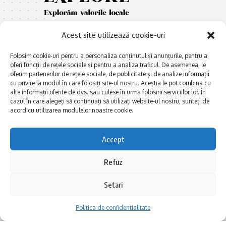
Acest site utilizează cookie-uri
Folosim cookie-uri pentru a personaliza conținutul și anunțurile, pentru a
oferi funcții de rețele sociale și pentru a analiza traficul. De asemenea, le
oferim partenerilor de rețele sociale, de publicitate și de analize informații
cu privire la modul în care folosiți site-ul nostru. Aceștia le pot combina cu
E
Afaceri și meșteșuguri
xplorăm Dobrogea,
alte informații oferite de dvs. sau culese în urma folosirii serviciilor lor. În
Explorăm valorile locale:
cazul în care alegeți să continuați să utilizați website-ul nostru, sunteți de
Actualitate
Deltă, Litoral, cele mai mari
acord cu utilizarea modulelor noastre cookie.
Dobrogea PE BUNE
lacuri, cele mai vechi orașe,
biserici și mănăstiri, cele mai
Istorie și civilizaţie
Accept
multe etnii, CELE MAI
La Drum cu Ada
FRUMOASE POVEȘTI.
Refuz
Haideți în călătorie cu noi!
Politica de confidentialitate
Setari
Follow US
Politica de confidentialitate
Realizat de SMDG.Ro