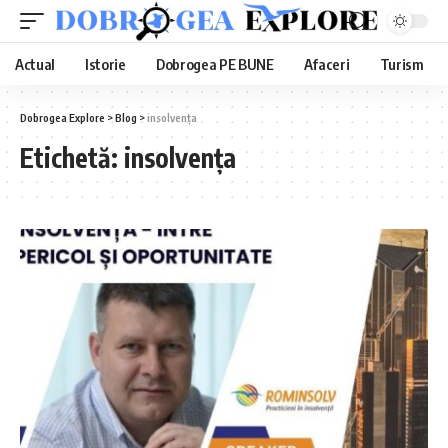
Actual
Istorie
Dobrogea PE BUNE
Afaceri
Turism
Dobrogea Explore
>
Blog
>
insolvența
Etichetă:
insolvența