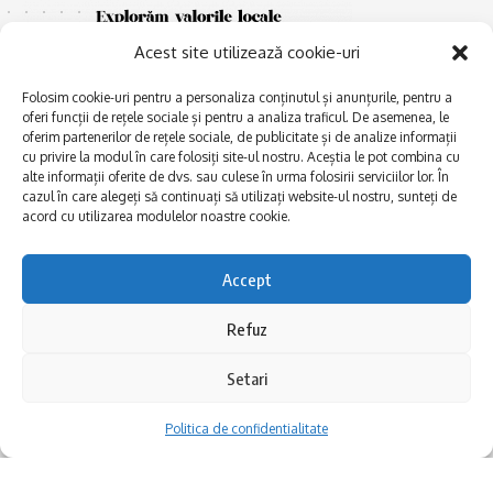
Acest site utilizează cookie-uri
Folosim cookie-uri pentru a personaliza conținutul și anunțurile, pentru a
oferi funcții de rețele sociale și pentru a analiza traficul. De asemenea, le
oferim partenerilor de rețele sociale, de publicitate și de analize informații
cu privire la modul în care folosiți site-ul nostru. Aceștia le pot combina cu
E
alte informații oferite de dvs. sau culese în urma folosirii serviciilor lor. În
Afaceri și meșteșuguri
xplorăm Dobrogea,
cazul în care alegeți să continuați să utilizați website-ul nostru, sunteți de
Explorăm valorile locale:
Actualitate
acord cu utilizarea modulelor noastre cookie.
Deltă, Litoral, cele mai mari
Dobrogea PE BUNE
lacuri, cele mai vechi orașe,
biserici și mănăstiri, cele mai
Istorie și civilizaţie
Accept
multe etnii, CELE MAI
La Drum cu Ada
FRUMOASE POVEȘTI.
Refuz
Haideți în călătorie cu noi!
Politica de confidentialitate
Setari
Follow US
Politica de confidentialitate
Realizat de SMDG.Ro