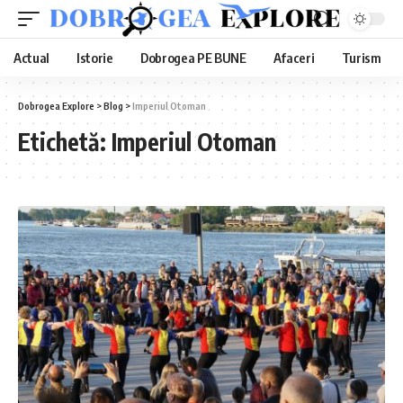
Actual
Istorie
Dobrogea PE BUNE
Afaceri
Turism
Dobrogea Explore
>
Blog
>
Imperiul Otoman
Etichetă:
Imperiul Otoman