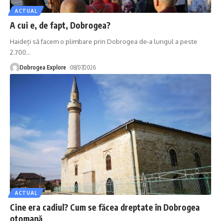
ACTUAL
A cui e, de fapt, Dobrogea?
Haideți să facem o plimbare prin Dobrogea de-a lungul a peste
2.700
…
Dobrogea Explore
08/07/2026
ACTUAL
Cine era cadiul? Cum se făcea dreptate în Dobrogea
otomană