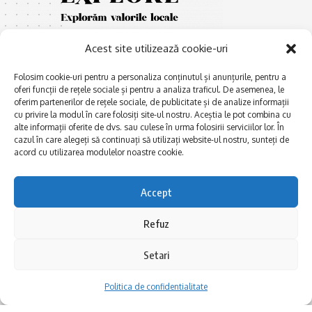
Acest site utilizează cookie-uri
Folosim cookie-uri pentru a personaliza conținutul și anunțurile, pentru a
oferi funcții de rețele sociale și pentru a analiza traficul. De asemenea, le
oferim partenerilor de rețele sociale, de publicitate și de analize informații
cu privire la modul în care folosiți site-ul nostru. Aceștia le pot combina cu
E
Afaceri și meșteșuguri
xplorăm Dobrogea,
alte informații oferite de dvs. sau culese în urma folosirii serviciilor lor. În
Explorăm valorile locale:
cazul în care alegeți să continuați să utilizați website-ul nostru, sunteți de
Actualitate
Deltă, Litoral, cele mai mari
acord cu utilizarea modulelor noastre cookie.
Dobrogea PE BUNE
lacuri, cele mai vechi orașe,
biserici și mănăstiri, cele mai
Istorie și civilizaţie
Accept
multe etnii, CELE MAI
La Drum cu Ada
FRUMOASE POVEȘTI.
Refuz
Haideți în călătorie cu noi!
Politica de confidentialitate
Setari
Follow US
Politica de confidentialitate
Realizat de SMDG.Ro