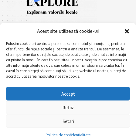
Acest site utilizează cookie-uri
Folosim cookie-uri pentru a personaliza conținutul și anunțurile, pentru a
oferi funcții de rețele sociale și pentru a analiza traficul. De asemenea, le
oferim partenerilor de rețele sociale, de publicitate și de analize informații
E
Afaceri și meșteșuguri
xplorăm Dobrogea,
cu privire la modul în care folosiți site-ul nostru. Aceștia le pot combina cu
Explorăm valorile locale:
alte informații oferite de dvs. sau culese în urma folosirii serviciilor lor. În
Actualitate
Deltă, Litoral, cele mai mari
cazul în care alegeți să continuați să utilizați website-ul nostru, sunteți de
Dobrogea PE BUNE
lacuri, cele mai vechi orașe,
acord cu utilizarea modulelor noastre cookie.
biserici și mănăstiri, cele mai
Istorie și civilizaţie
multe etnii, CELE MAI
La Drum cu Ada
Accept
FRUMOASE POVEȘTI.
Haideți în călătorie cu noi!
Politica de confidentialitate
Refuz
Setari
Follow US
Politica de confidentialitate